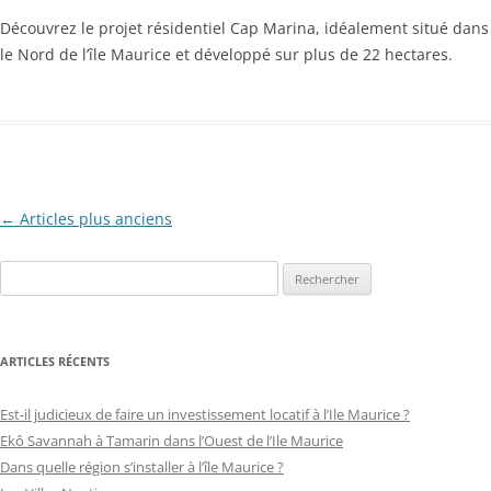
Découvrez le projet résidentiel Cap Marina, idéalement situé dans
le Nord de l’île Maurice et développé sur plus de 22 hectares.
Navigation
←
Articles plus anciens
des
articles
ARTICLES RÉCENTS
Est-il judicieux de faire un investissement locatif à l’Ile Maurice ?
Ekô Savannah à Tamarin dans l’Ouest de l’Ile Maurice
Dans quelle région s’installer à l’île Maurice ?